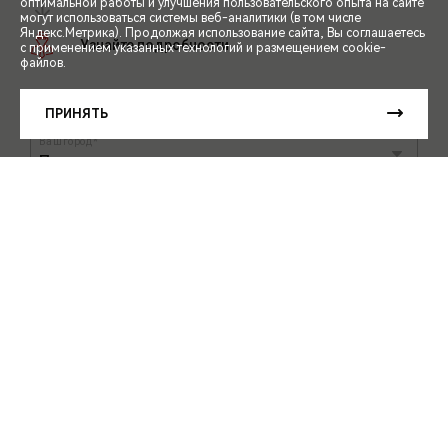
оптимальной работы и улучшения пользовательского опыта на сайте
могут использоваться системы веб-аналитики (в том числе
СПЕЦПРЕДЛОЖЕНИЯ
Яндекс.Метрика). Продолжая использование сайта, Вы соглашаетесь
с применением указанных технологий и размещением cookie-
файлов.
ЗАПИСЬ НА ТЕСТ-ДРАЙВ
ПРИНЯТЬ
РАСЧЕТ КРЕДИТА
ЗАПИСАТЬСЯ НА ТЕСТ-ДРАЙВ
ОДОБРЕНИЕ КРЕДИТА ОНЛАЙН