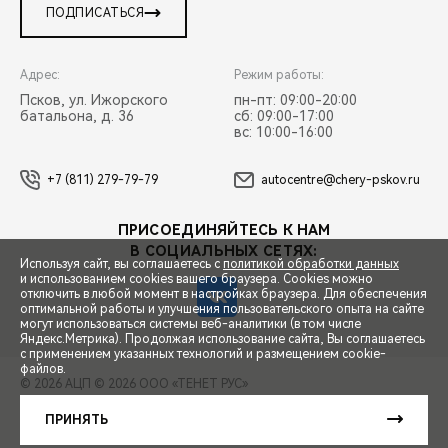
ПОДПИСАТЬСЯ
Адрес:
Режим работы:
Псков, ул. Ижорского
пн-пт: 09:00-20:00
батальона, д. 36
сб: 09:00-17:00
вс: 10:00-16:00
+7 (811) 279-79-79
autocentre@chery-pskov.ru
ПРИСОЕДИНЯЙТЕСЬ К НАМ
В СОЦИАЛЬНЫХ СЕТЯХ:
Используя сайт, вы соглашаетесь с
политикой обработки данных
и использованием cookies вашего браузера. Cookies можно
отключить в любой момент в настройках браузера. Для обеспечения
оптимальной работы и улучшения пользовательского опыта на сайте
могут использоваться системы веб-аналитики (в том числе
СПЕЦПРЕДЛОЖЕНИЯ
Яндекс.Метрика). Продолжая использование сайта, Вы соглашаетесь
с применением указанных технологий и размещением cookie-
файлов.
© 2026 АЦП
© 2026 ООО «ТЕНЕТ РУС»
ЗАПИСЬ НА ТЕСТ-ДРАЙВ
ПРАВОВАЯ ИНФОРМАЦИЯ
КОНТАКТЫ
КЛИЕНТСКАЯ ПОДДЕРЖКА
ПРИНЯТЬ
Сделано в ПЕРКС
РАСЧЕТ КРЕДИТА